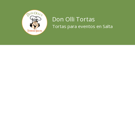
Ir
al
Don Olli Tortas
contenido
Tortas para eventos en Salta