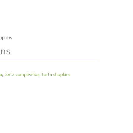
opkins
ins
ta
,
torta cumpleaños
,
torta shopkins