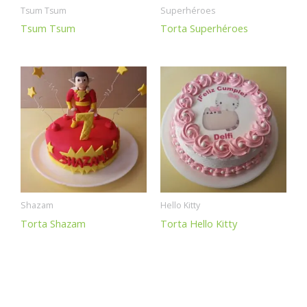
Tsum Tsum
Superhéroes
Tsum Tsum
Torta Superhéroes
Shazam
Hello Kitty
Torta Shazam
Torta Hello Kitty