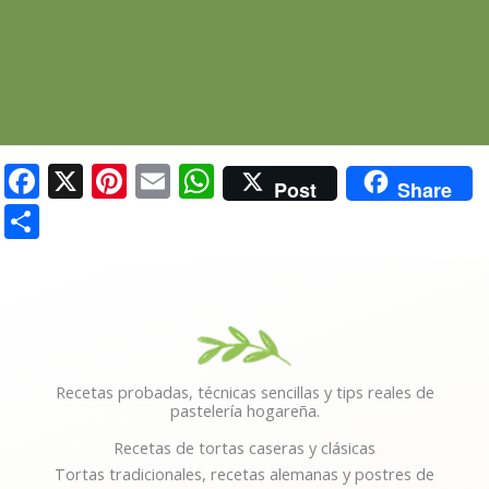
F
X
Pi
E
W
Post
Share
ac
nt
m
h
C
e
er
ai
at
o
b
e
l
s
m
o
st
A
p
o
p
ar
k
p
ti
Recetas probadas, técnicas sencillas y tips reales de
pastelería hogareña.
r
Recetas de tortas caseras y clásicas
Tortas tradicionales, recetas alemanas y postres de