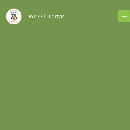
Ir
al
Don Olli Tortas
contenido