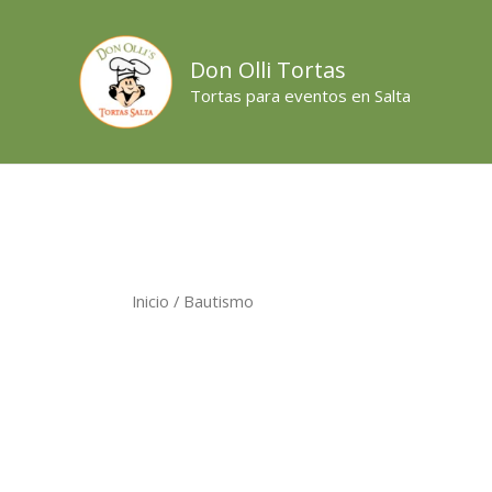
Ir
al
Don Olli Tortas
contenido
Tortas para eventos en Salta
Inicio
/ Bautismo